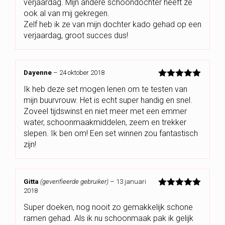
verjaardag. Mijn andere schoondochter heeft ze
ook al van mij gekregen.
Zelf heb ik ze van mijn dochter kado gehad op een
verjaardag, groot succes dus!
Dayenne
–
24 oktober 2018
Gewaardeerd
Ik heb deze set mogen lenen om te testen van
5
uit 5
mijn buurvrouw. Het is echt super handig en snel.
Zoveel tijdswinst en niet meer met een emmer
water, schoonmaakmiddelen, zeem en trekker
slepen. Ik ben om! Een set winnen zou fantastisch
zijn!
Gitta
(geverifieerde gebruiker)
–
13 januari
2018
Gewaardeerd
5
uit 5
Super doeken, nog nooit zo gemakkelijk schone
ramen gehad. Als ik nu schoonmaak pak ik gelijk