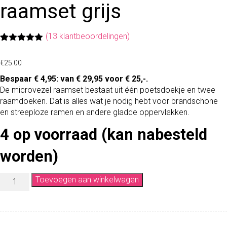
raamset grijs
(
13
klantbeoordelingen)
Gewaardeerd
13
5.00
op 5
€
25.00
gebaseerd
op
klant
Bespaar € 4,95: van € 29,95 voor € 25,-.
waarderingen
De microvezel raamset bestaat uit één poetsdoekje en twee
raamdoeken. Dat is alles wat je nodig hebt voor brandschone
en streeploze ramen en andere gladde oppervlakken.
4 op voorraad (kan nabesteld
worden)
M
Toevoegen aan winkelwagen
I
C
R
O