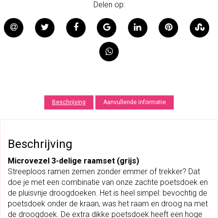
Delen op:
V
E
Z
E
L
3
-
D
E
L
Beschrijving
Aanvullende informatie
I
G
E
Beschrijving
R
A
Microvezel 3-delige raamset (grijs)
A
Streeploos ramen zemen zonder emmer of trekker? Dat
M
doe je met een combinatie van onze zachte poetsdoek en
S
de pluisvrije droogdoeken. Het is heel simpel: bevochtig de
E
poetsdoek onder de kraan, was het raam en droog na met
T
de droogdoek. De extra dikke poetsdoek heeft een hoge