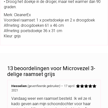
• Droog het doekje in de droger, maar niet warmer dan 90
graden.
Merk: CleanerEx
Voordeel raamset: 1 x poetsdoekje en 2 x droogdoek
Afmeting: droogdoeken 61 x 46 cm
Afmeting: poetsdoekje 36 x 31 cm
Kleur: grijs
13 beoordelingen voor
Microvezel 3-
delige raamset grijs
Hesselien
(geverifieerde gebruiker)
–
17 april
2021
Gewaardeerd
5
uit 5
Vandaag weer een raamset besteld. Ik wil ze nl.
kado geven aan mijn schoondochter voor haar