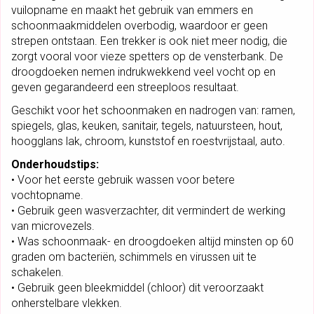
G
vuilopname en maakt het gebruik van emmers en
R
schoonmaakmiddelen overbodig, waardoor er geen
I
strepen ontstaan. Een trekker is ook niet meer nodig, die
J
zorgt vooral voor vieze spetters op de vensterbank. De
S
droogdoeken nemen indrukwekkend veel vocht op en
A
geven gegarandeerd een streeploos resultaat.
A
Geschikt voor het schoonmaken en nadrogen van: ramen,
N
spiegels, glas, keuken, sanitair, tegels, natuursteen, hout,
T
hoogglans lak, chroom, kunststof en roestvrijstaal, auto.
A
L
Onderhoudstips:
• Voor het eerste gebruik wassen voor betere
vochtopname.
• Gebruik geen wasverzachter, dit vermindert de werking
van microvezels.
• Was schoonmaak- en droogdoeken altijd minsten op 60
graden om bacteriën, schimmels en virussen uit te
schakelen.
• Gebruik geen bleekmiddel (chloor) dit veroorzaakt
onherstelbare vlekken.