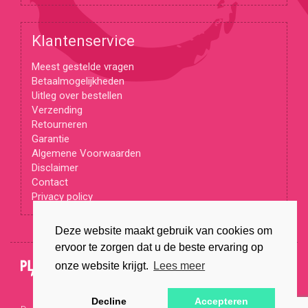
Klantenservice
Meest gestelde vragen
Betaalmogelijkheden
Uitleg over bestellen
Verzending
Retourneren
Garantie
Algemene Voorwaarden
Disclaimer
Contact
Privacy policy
Deze website maakt gebruik van cookies om
ervoor te zorgen dat u de beste ervaring op
© Copyright 2026
onze website krijgt.
Lees meer
Decline
Accepteren