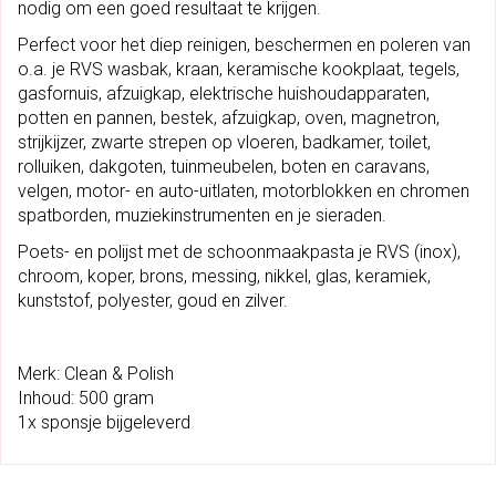
nodig om een goed resultaat te krijgen.
E
F
Perfect voor het diep reinigen, beschermen en poleren van
S
o.a. je RVS wasbak, kraan, keramische kookplaat, tegels,
P
gasfornuis, afzuigkap, elektrische huishoudapparaten,
O
potten en pannen, bestek, afzuigkap, oven, magnetron,
N
strijkijzer, zwarte strepen op vloeren, badkamer, toilet,
S
rolluiken, dakgoten, tuinmeubelen, boten en caravans,
J
velgen, motor- en auto-uitlaten, motorblokken en chromen
E
spatborden, muziekinstrumenten en je sieraden.
-
Poets- en polijst met de schoonmaakpasta je RVS (inox),
C
chroom, koper, brons, messing, nikkel, glas, keramiek,
L
kunststof, polyester, goud en zilver.
E
A
N
Merk: Clean & Polish
&
Inhoud: 500 gram
P
1x sponsje bijgeleverd
O
L
I