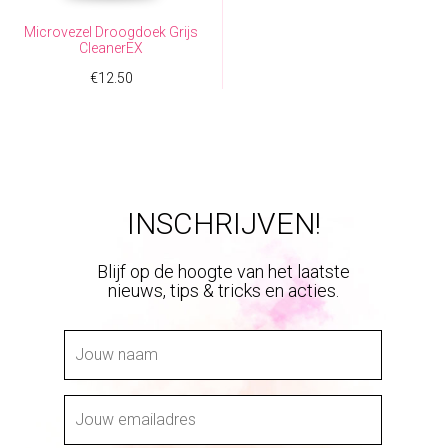
K
S
Microvezel Droogdoek Grijs
E
:
CleanerEX
P
€
R
9
€
12.50
I
.
J
9
S
5
W
.
A
S
:
INSCHRIJVEN!
€
1
Blijf op de hoogte van het laatste
9
nieuws, tips & tricks en acties.
.
9
5
.