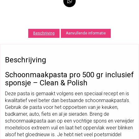
P
A
S
T
A
Beschrijving
Aanvullende informatie
P
R
O
Beschrijving
5
0
Schoonmaakpasta pro 500 gr inclusief
0
G
sponsje – Clean & Polish
R
Deze pasta is gemaakt volgens een speciaal recept en is
I
kwalitatief veel beter dan bestaande schoonmaakpasta’s.
N
Gebruik de pasta voor het oppoetsen van je keuken,
C
badkamer, auto, fiets en al je sieraden. Breng de
L
schoonmaakpasta aan op een vochtige spons en verwijder
U
moeiteloos extreem vuil en laat het oppervlak weer blinken
S
alsof het gloednieuw is. Je hebt niet veel poetsmiddel
I