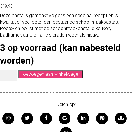
€
19.90
Deze pasta is gemaakt volgens een speciaal recept en is
kwalitatief veel beter dan bestaande schoonmaakpasta’s.
Poets- en polijst met de schoonmaakpasta je keuken,
badkamer, auto en al je sieraden weer als nieuw.
3 op voorraad (kan nabesteld
worden)
S
Toevoegen aan winkelwagen
C
H
O
O
Delen op:
N
M
A
A
K