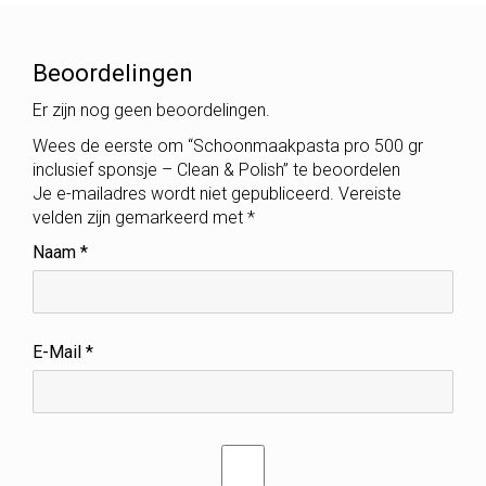
S
H
A
Beoordelingen
A
N
Er zijn nog geen beoordelingen.
T
Wees de eerste om “Schoonmaakpasta pro 500 gr
A
inclusief sponsje – Clean & Polish” te beoordelen
L
Je e-mailadres wordt niet gepubliceerd.
Vereiste
velden zijn gemarkeerd met
*
Naam
*
E-Mail
*