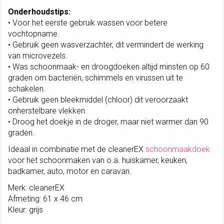
R
Onderhoudstips:
E
• Voor het eerste gebruik wassen voor betere
X
vochtopname.
A
• Gebruik geen wasverzachter, dit vermindert de werking
A
van microvezels.
N
• Was schoonmaak- en droogdoeken altijd minsten op 60
T
graden om bacteriën, schimmels en virussen uit te
A
schakelen.
L
• Gebruik geen bleekmiddel (chloor) dit veroorzaakt
onherstelbare vlekken.
• Droog het doekje in de droger, maar niet warmer dan 90
graden.
Ideaal in combinatie met de cleanerEX
schoonmaakdoek
voor het schoonmaken van o.a. huiskamer, keuken,
badkamer, auto, motor en caravan.
Merk: cleanerEX
Afmeting: 61 x 46 cm
Kleur: grijs