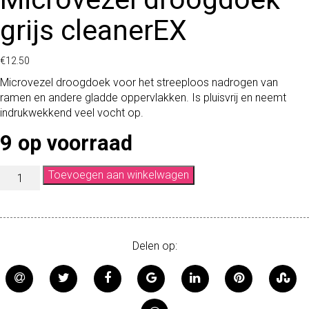
grijs cleanerEX
€
12.50
Microvezel droogdoek voor het streeploos nadrogen van
ramen en andere gladde oppervlakken. Is pluisvrij en neemt
indrukwekkend veel vocht op.
9 op voorraad
M
Toevoegen aan winkelwagen
I
C
R
O
Delen op:
V
E
Z
E
L