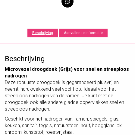
D
R
O
O
G
Beschrijving
Aanvullende informatie
D
O
E
Beschrijving
K
G
Microvezel droogdoek (Grijs) voor snel en streeploos
R
nadrogen
I
Deze robuuste droogdoek is gegarandeerd pluisvrij en
J
neemt indrukwekkend veel vocht op. Ideaal voor het
S
streeploos nadrogen van de ramen. Je kunt met de
C
droogdoek ook alle andere gladde oppervlakken snel en
L
streeploos nadrogen.
E
Geschikt voor het nadrogen van: ramen, spiegels, glas,
A
keuken, sanitair, tegels, natuursteen, hout, hoogglans lak,
N
chroom, kunststof, roestvrijstaal.
E