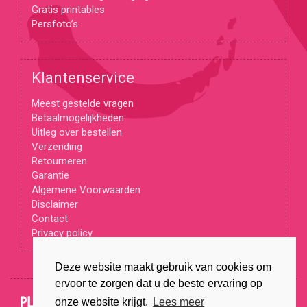
Gratis printables
Persfoto’s
Klantenservice
Meest gestelde vragen
Betaalmogelijkheden
Uitleg over bestellen
Verzending
Retourneren
Garantie
Algemene Voorwaarden
Disclaimer
Contact
Privacy policy
Deze website maakt gebruik van cookies om
ervoor te zorgen dat u de beste ervaring op
© Copyright 2026
onze website krijgt.
Lees meer