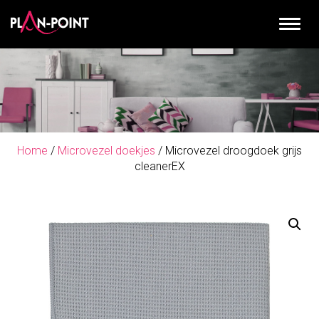
Home
/
Microvezel doekjes
/ Microvezel droogdoek grijs
cleanerEX