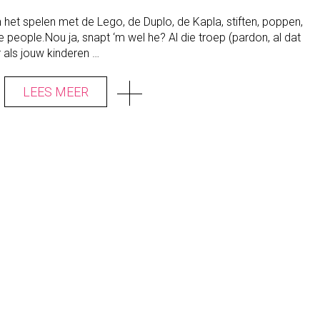
P
O
an het spelen met de Lego, de Duplo, de Kapla, stiften, poppen,
P
ttle people.Nou ja, snapt ‘m wel he? Al die troep (pardon, al dat
R
U
als jouw kinderen …
I
M
E
LEES MEER
N
M
E
T
K
I
N
D
E
R
E
N
?
Z
O
M
A
A
K