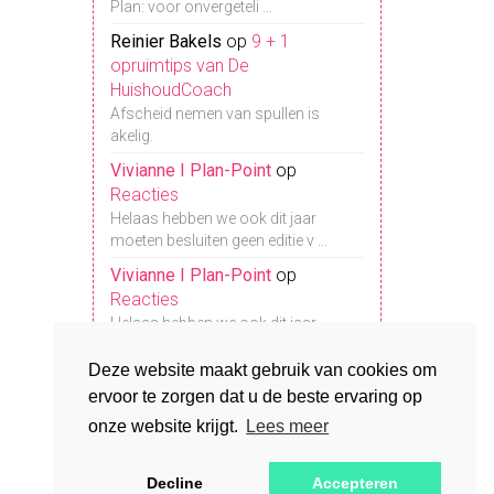
Plan: voor onvergeteli ...
Reinier Bakels
op
9 + 1
opruimtips van De
HuishoudCoach
Afscheid nemen van spullen is
Klantenservice
akelig.
Vivianne I Plan-Point
op
Meest gestelde vragen
Reacties
Betaalmogelijkheden
Helaas hebben we ook dit jaar
Uitleg over bestellen
moeten besluiten geen editie v ...
Verzending
da!
Retourneren
Vivianne I Plan-Point
op
Garantie
Reacties
Algemene Voorwaarden
Helaas hebben we ook dit jaar
Disclaimer
moeten besluiten geen editie v ...
Contact
Deze website maakt gebruik van cookies om
Willie
op
Zo haal je het beste uit
Privacy policy
ervoor te zorgen dat u de beste ervaring op
je Organizing Agenda of
onze website krijgt.
Lees meer
Homeplanner
Ik heb een dezelfde vraag, maar zie
geen reactie, klopt dat? ...
Decline
Accepteren
Developed by
Wappstars B.V.