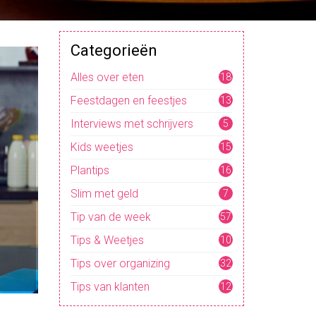
Categorieën
Alles over eten
18
Feestdagen en feestjes
13
Interviews met schrijvers
5
Kids weetjes
15
Plantips
16
Slim met geld
7
Tip van de week
57
Tips & Weetjes
10
4
Tips over organizing
32
Tips van klanten
12