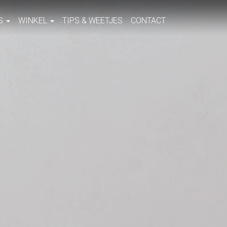
S
WINKEL
TIPS & WEETJES
CONTACT