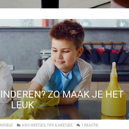
INDEREN? ZO MAAK JE HET
LEUK
O
ONSVELD
KIDS WEETJES
,
TIPS & WEETJES
1 REACTIE