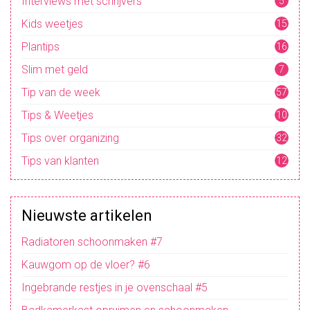
Interviews met schrijvers
5
Kids weetjes
15
Plantips
16
Slim met geld
7
Tip van de week
57
Tips & Weetjes
10
4
Tips over organizing
32
Tips van klanten
12
Nieuwste artikelen
Radiatoren schoonmaken #7
Kauwgom op de vloer? #6
Ingebrande restjes in je ovenschaal #5