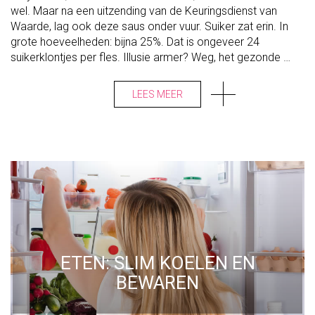
T
wel. Maar na een uitzending van de Keuringsdienst van
T
?
E
Waarde, lag ook deze saus onder vuur. Suiker zat erin. In
N
K
grote hoeveelheden: bijna 25%. Dat is ongeveer 24
E
suikerklontjes per fles. Illusie armer? Weg, het gezonde …
T
C
H
U
LEES MEER
P
T
O
C
H
G
E
Z
O
N
D
E
R
D
A
N
G
ETEN: SLIM KOELEN EN
E
D
BEWAREN
A
C
H
T