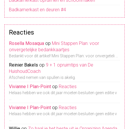
Badkamerkast opruimen en schoonmaken
Badkamerkast en deuren #4
Reacties
Rosella Mosaqua
op
Mini Stappen Plan: voor
onvergetelijke bedankkaartjes
Bedankt voor dit artikel! Mini Stappen Plan: voor onvergeteli ...
Reinier Bakels
op
9 + 1 opruimtips van De
HuishoudCoach
Afscheid nemen van spullen is akelig.
Vivianne I Plan-Point
op
Reacties
Helaas hebben we ook dit jaar moeten besluiten geen editie v
...
Vivianne I Plan-Point
op
Reacties
Helaas hebben we ook dit jaar moeten besluiten geen editie v
...
Willie
op
Zo haal je het beste uit je Organizing Agenda