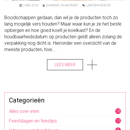
O
2 MEI 2019
VIVIANNE I PLAN-POINT
LAAT EEN REACTIE
N
E
Boodschappen gedaan, dan wil je de producten toch zo
T
E
lang mogelijk vers houden? Maar waar kun je ze het beste
N
opbergen en hoe goed koelt je koelkast? En de
:
S
houdbaarheidsdatum op producten geldt alleen zolang de
L
I
verpakking nog dicht is. Hieronder een overzicht van de
M
meeste producten, hoe, …
K
O
E
L
LEES MEER
E
N
E
N
B
E
W
A
Categorieën
R
E
N
Alles over eten
18
Feestdagen en feestjes
13