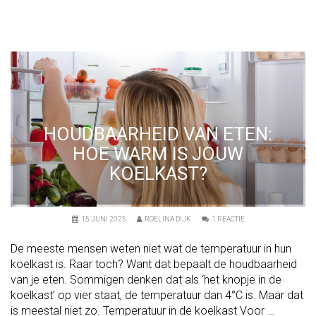
E
C
E
M
B
E
R
P
R
O
B
L
E
HOUDBAARHEID VAN ETEN:
M
E
HOE WARM IS JOUW
N
–
KOELKAST?
M
E
T
O
P
O
15 JUNI 2025
ROELINA DIJK
1 REACTIE
L
P
O
H
S
De meeste mensen weten niet wat de temperatuur in hun
O
S
U
I
koelkast is. Raar toch? Want dat bepaalt de houdbaarheid
D
N
van je eten. Sommigen denken dat als ‘het knopje in de
B
G
A
E
koelkast’ op vier staat, de temperatuur dan 4°C is. Maar dat
A
N
R
is meestal niet zo. Temperatuur in de koelkast Voor …
!