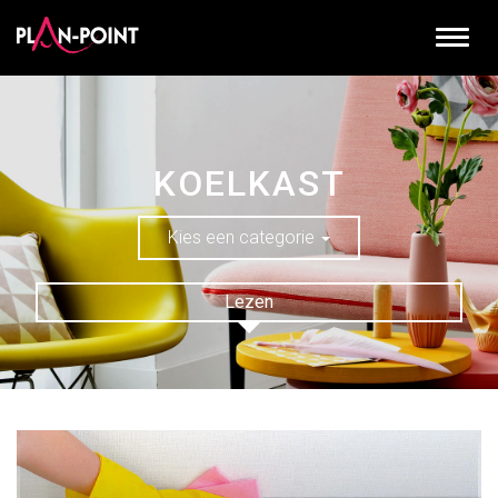
KOELKAST
Kies een categorie
Lezen