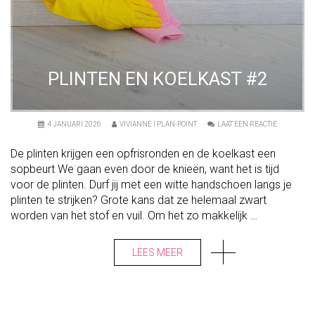
PLINTEN EN KOELKAST #2
O
4 JANUARI 2026
VIVIANNE I PLAN-POINT
LAAT EEN REACTIE
N
P
De plinten krijgen een opfrisronden en de koelkast een
L
I
sopbeurt We gaan even door de knieën, want het is tijd
N
voor de plinten. Durf jij met een witte handschoen langs je
T
E
plinten te strijken? Grote kans dat ze helemaal zwart
N
worden van het stof en vuil. Om het zo makkelijk …
E
N
K
LEES MEER
O
E
L
K
A
S
T