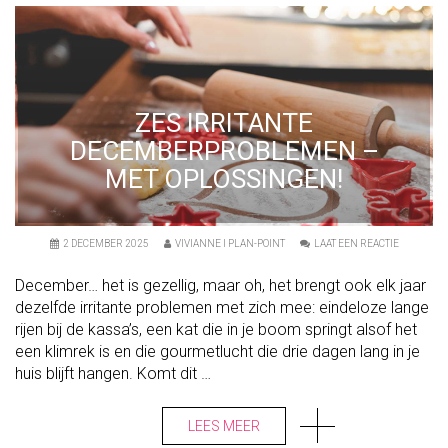
#
2
ZES IRRITANTE
DECEMBERPROBLEMEN –
MET OPLOSSINGEN!
O
2 DECEMBER 2025
VIVIANNE I PLAN-POINT
LAAT EEN REACTIE
N
Z
December… het is gezellig, maar oh, het brengt ook elk jaar
E
S
dezelfde irritante problemen met zich mee: eindeloze lange
I
rijen bij de kassa’s, een kat die in je boom springt alsof het
R
R
een klimrek is en die gourmetlucht die drie dagen lang in je
I
T
huis blijft hangen. Komt dit …
A
N
T
LEES MEER
E
D