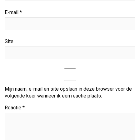
t
E-mail
*
n
a
v
Site
i
g
a
t
Mijn naam, e-mail en site opslaan in deze browser voor de
volgende keer wanneer ik een reactie plaats.
i
Reactie
*
e