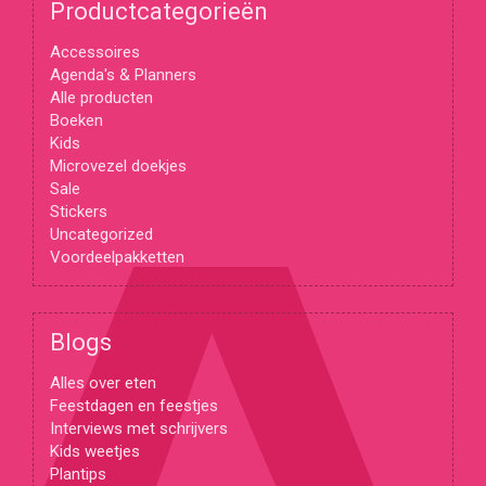
Productcategorieën
Accessoires
Agenda's & Planners
Alle producten
Boeken
Kids
Microvezel doekjes
Sale
Stickers
Uncategorized
Voordeelpakketten
Blogs
Alles over eten
Feestdagen en feestjes
Interviews met schrijvers
Kids weetjes
Plantips