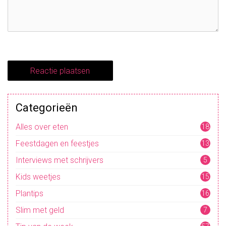
Categorieën
Alles over eten
18
Feestdagen en feestjes
13
Interviews met schrijvers
5
Kids weetjes
15
Plantips
16
Slim met geld
7