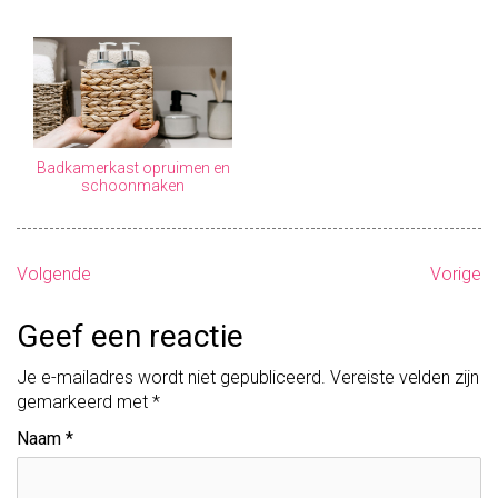
Badkamerkast opruimen en
schoonmaken
B
Volgende
Vorige
e
Geef een reactie
r
Je e-mailadres wordt niet gepubliceerd.
Vereiste velden zijn
i
gemarkeerd met
*
c
Naam
*
h