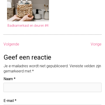
Badkamerkast en deuren #4
B
Volgende
Vorige
e
Geef een reactie
r
Je e-mailadres wordt niet gepubliceerd.
Vereiste velden zijn
i
gemarkeerd met
*
c
Naam
*
h
t
E-mail
*