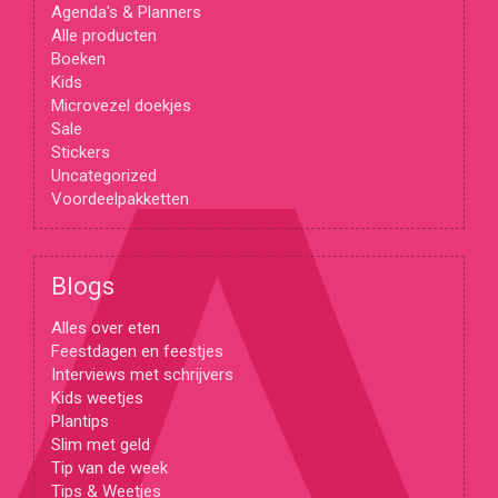
Agenda's & Planners
Alle producten
Boeken
Kids
Microvezel doekjes
Sale
Stickers
Uncategorized
Voordeelpakketten
Blogs
Alles over eten
Feestdagen en feestjes
Interviews met schrijvers
Kids weetjes
Plantips
Slim met geld
Tip van de week
Tips & Weetjes