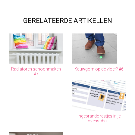
GERELATEERDE ARTIKELLEN
Radiatoren schoonmaken
Kauwgom op de vloer? #6
#7
Ingebrande restjes in je
ovenscha ...