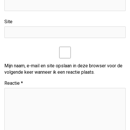
n
a
v
Site
i
g
a
t
Mijn naam, e-mail en site opslaan in deze browser voor de
volgende keer wanneer ik een reactie plaats.
i
Reactie
*
e