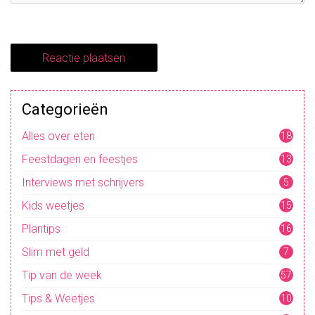
Categorieën
Alles over eten
18
Feestdagen en feestjes
13
Interviews met schrijvers
5
Kids weetjes
15
Plantips
16
Slim met geld
7
Tip van de week
57
Tips & Weetjes
10
4