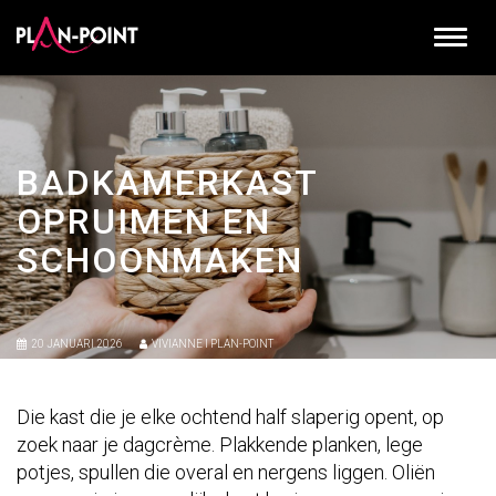
BADKAMERKAST
OPRUIMEN EN
SCHOONMAKEN
20 JANUARI 2026
VIVIANNE I PLAN-POINT
Die kast die je elke ochtend half slaperig opent, op
zoek naar je dagcrème. Plakkende planken, lege
potjes, spullen die overal en nergens liggen.
Oliën