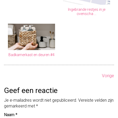
Ingebrande restjes in je
ovenscha ...
Badkamerkast en deuren #4
B
Vorige
e
Geef een reactie
r
Je e-mailadres wordt niet gepubliceerd.
Vereiste velden zijn
i
gemarkeerd met
*
c
Naam
*