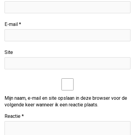
h
t
E-mail
*
n
a
v
Site
i
g
a
t
Mijn naam, e-mail en site opslaan in deze browser voor de
volgende keer wanneer ik een reactie plaats.
i
Reactie
*
e