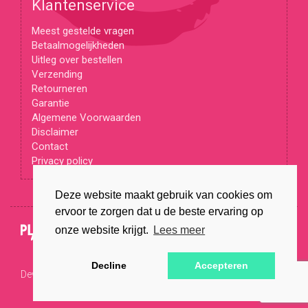
Klantenservice
Meest gestelde vragen
Betaalmogelijkheden
Uitleg over bestellen
Verzending
Retourneren
Garantie
Algemene Voorwaarden
Disclaimer
Contact
Privacy policy
Deze website maakt gebruik van cookies om
ervoor te zorgen dat u de beste ervaring op
© Copyright 2026
onze website krijgt.
Lees meer
Decline
Accepteren
Developed by
Wappstars B.V.