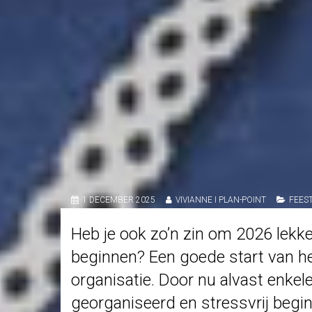
1 DECEMBER 2025
VIVIANNE I PLAN-POINT
FEES
Heb je ook zo’n zin om 2026 lek
beginnen? Een goede start van he
organisatie. Door nu alvast enkel
georganiseerd en stressvrij begin