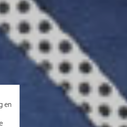
g en
e