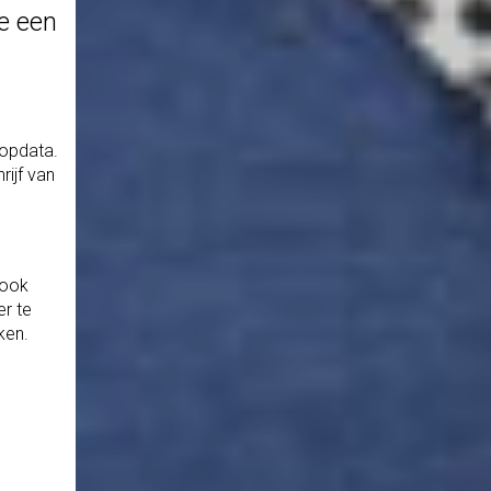
e een
oopdata.
rijf van
 ook
er te
ken.