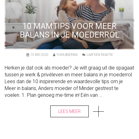
10 MAMTIPS VOOR MEER
BALANS IN JE MOEDERROL
O
15 MEI 2020
YURA BOERMA
LAAT EEN REACTIE
N
1
Herken je dat ook als moeder? Je wilt graag uit die spagaat
0
M
tussen je werk & privéleven en meer balans in je moederrol.
A
Lees dan de 10 inspirerende en waardevolle tips om je
M
T
Meer in balans, Anders moeder of Minder gestrest te
I
P
voelen. 1. Plan genoeg me-time in! Eén van …
S
V
O
LEES MEER
O
R
M
E
E
R
B