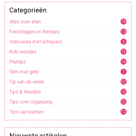
A
L
Categorieën
A
N
S
Alles over eten
18
I
N
Feestdagen en feestjes
13
J
E
Interviews met schrijvers
M
5
O
E
Kids weetjes
15
D
E
Plantips
16
R
R
O
Slim met geld
7
L
Tip van de week
57
Tips & Weetjes
10
4
Tips over organizing
32
Tips van klanten
12
Nieuwste artikelen