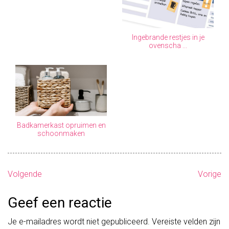
Ingebrande restjes in je
ovenscha ...
Badkamerkast opruimen en
schoonmaken
B
Volgende
Vorige
e
Geef een reactie
r
Je e-mailadres wordt niet gepubliceerd.
Vereiste velden zijn