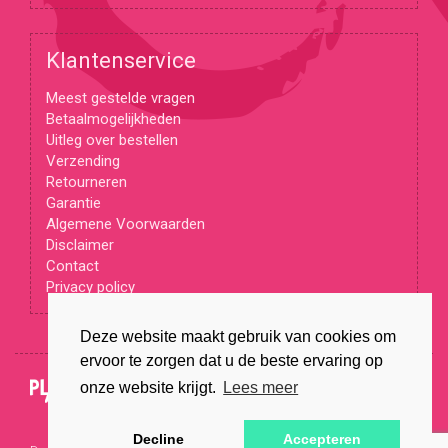
Klantenservice
Meest gestelde vragen
Betaalmogelijkheden
Uitleg over bestellen
Verzending
Retourneren
Garantie
Algemene Voorwaarden
Disclaimer
Contact
Privacy policy
Deze website maakt gebruik van cookies om
ervoor te zorgen dat u de beste ervaring op
© Copyright 2026
onze website krijgt.
Lees meer
Decline
Accepteren