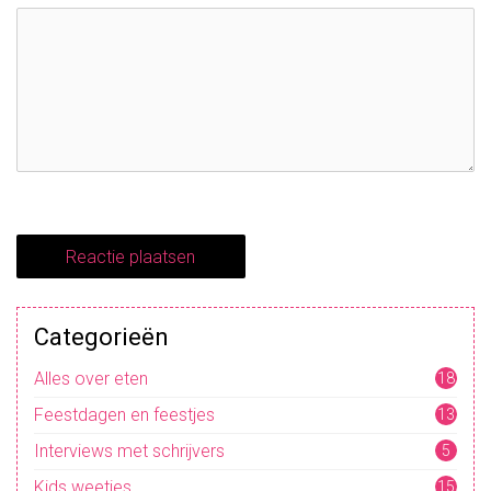
e
Categorieën
Alles over eten
18
Feestdagen en feestjes
13
Interviews met schrijvers
5
Kids weetjes
15