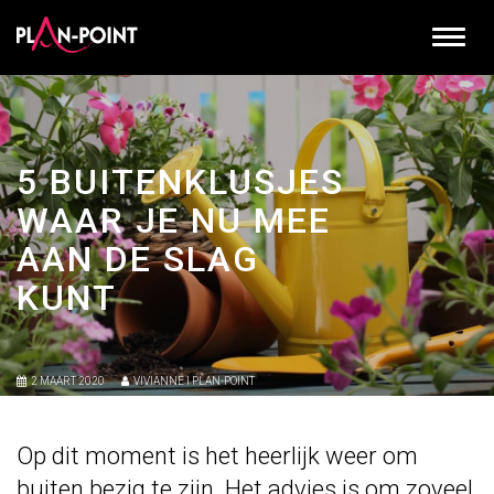
5 BUITENKLUSJES
WAAR JE NU MEE
AAN DE SLAG
KUNT
2 MAART 2020
VIVIANNE I PLAN-POINT
Op dit moment is het heerlijk weer om
buiten bezig te zijn. Het advies is om zoveel