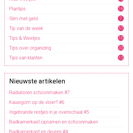
Plantips
16
Slim met geld
7
Tip van de week
57
Tips & Weetjes
10
4
Tips over organizing
32
Tips van klanten
12
Nieuwste artikelen
Radiatoren schoonmaken #7
Kauwgom op de vloer? #6
Ingebrande restjes in je ovenschaal #5
Badkamerkast opruimen en schoonmaken
Badkamerkast en deuren #4