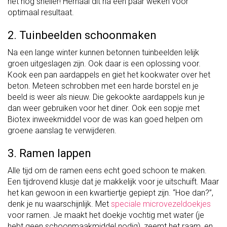
het nóg sneller! Herhaal dit na een paar weken voor
optimaal resultaat.
2. Tuinbeelden schoonmaken
Na een lange winter kunnen betonnen tuinbeelden lelijk
groen uitgeslagen zijn. Ook daar is een oplossing voor.
Kook een pan aardappels en giet het kookwater over het
beton. Meteen schrobben met een harde borstel en je
beeld is weer als nieuw. Die gekookte aardappels kun je
dan weer gebruiken voor het diner. Ook een sopje met
Biotex inweekmiddel voor de was kan goed helpen om
groene aanslag te verwijderen.
3. Ramen lappen
Alle tijd om de ramen eens echt goed schoon te maken.
Een tijdrovend klusje dat je makkelijk voor je uitschuift. Maar
het kan gewoon in een kwartiertje gepiept zijn. “Hoe dan?”,
denk je nu waarschijnlijk. Met
speciale microvezeldoekjes
voor ramen. Je maakt het doekje vochtig met water (je
hebt geen schoonmaakmiddel nodig), zeemt het raam, en