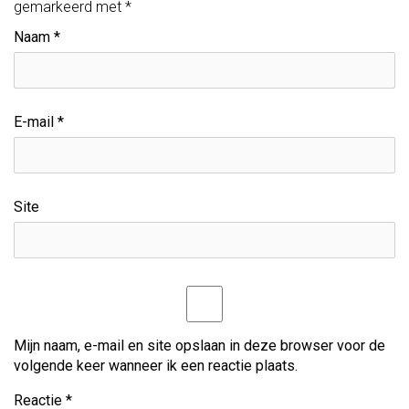
i
gemarkeerd met
*
c
Naam
*
h
t
E-mail
*
n
a
v
Site
i
g
a
t
Mijn naam, e-mail en site opslaan in deze browser voor de
volgende keer wanneer ik een reactie plaats.
i
Reactie
*