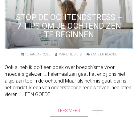
STOP DE OCHTENDSTRESS –
7 TIPS OM JE OCHTEND ZEN
TE BEGINNEN
O
13 JANUARI 2025
MARIETTE DIETZ
LAAT EEN REACTIE
N
S
Ook al heb ik ooit een boek over boeddhisme voor
T
O
moeders gelezen … helemaal zen gaat het er bij ons niet
P
altijd aan toe in de ochtend! Maar áls het mis gaat, dan is
D
E
het omdat ik een van onderstaande regels teveel heb laten
O
C
vieren: 1. EEN GOEDE …
H
T
E
LEES MEER
N
D
S
T
R
E
S