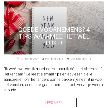
S
–
7
T
I
P
S
O
GOEDE VOORNEMENS? 4
M
J
TIPS WAARMEE HET WÉL
E
O
LUKT!
C
H
T
E
N
O
1 JANUARI 2025
MARIETTE DIETZ
LAAT EEN REACTIE
D
N
Z
G
E
“Ik wéét wel wat ik moet doen, maar ik dóe het alleen niet”.
O
N
E
T
Herkenbaar? Je leest alsmaar tips en adviezen die je
D
E
aanspreken om het anders aan te pakken, je neemt je voor
E
B
V
E
het vanaf nu anders te gaan doen… en toch verval je weer in
O
G
O
je oude …
I
R
N
N
N
E
E
LEES MEER
M
N
E