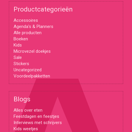
Productcategorieën
Accessoires
Agenda's & Planners
Alle producten
Boeken
Kids
Microvezel doekjes
Sale
Stickers
Uncategorized
Voordeelpakketten
Blogs
Alles over eten
Feestdagen en feestjes
Interviews met schrijvers
Kids weetjes