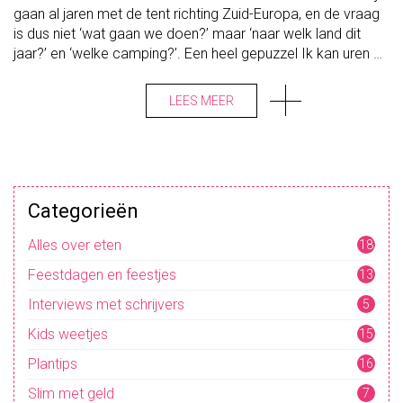
gaan al jaren met de tent richting Zuid-Europa, en de vraag
R
V
is dus niet ‘wat gaan we doen?’ maar ‘naar welk land dit
A
K
jaar?’ en ‘welke camping?’. Een heel gepuzzel Ik kan uren …
A
N
T
LEES MEER
I
E
?
S
A
M
E
N
L
Categorieën
O
S
S
Alles over eten
18
E
N
Feestdagen en feestjes
13
W
E
Interviews met schrijvers
H
5
E
T
Kids weetjes
15
W
E
Plantips
16
L
O
P
Slim met geld
7
…