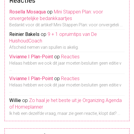
Reacties
Rosella Mosaqua
op
Mini Stappen Plan: voor
onvergetelijke bedankkaartjes
Bedankt voor dit artikel! Mini Stappen Plan: voor onvergeteli ...
Reinier Bakels
op
9 + 1 opruimtips van De
HuishoudCoach
Afscheid nemen van spullen is akelig.
Vivianne I Plan-Point
op
Reacties
Helaas hebben we ook dit jaar moeten besluiten geen editie v
...
Vivianne I Plan-Point
op
Reacties
Helaas hebben we ook dit jaar moeten besluiten geen editie v
...
Willie
op
Zo haal je het beste uit je Organizing Agenda
of Homeplanner
Ik heb een dezelfde vraag, maar zie geen reactie, klopt dat? ...