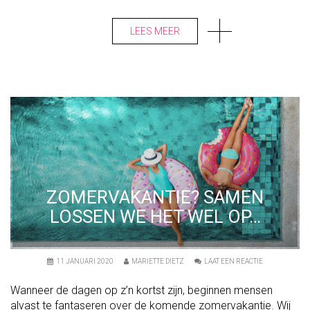
T
R
E
LEES MEER
S
S
-
V
R
I
J
T
E
L
E
V
E
N
ZOMERVAKANTIE? SAMEN
LOSSEN WE HET WEL OP…
O
11 JANUARI 2020
MARIETTE DIETZ
LAAT EEN REACTIE
N
Z
Wanneer de dagen op z’n kortst zijn, beginnen mensen
O
M
alvast te fantaseren over de komende zomervakantie. Wij
E