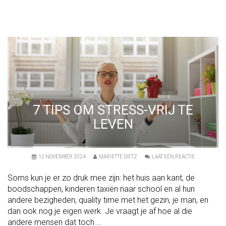
N
S
?
4
T
I
P
S
W
A
A
R
M
E
E
7 TIPS OM STRESS-VRIJ TE
H
E
LEVEN
T
W
É
L
L
O
12 NOVEMBER 2024
MARIETTE DIETZ
LAAT EEN REACTIE
U
N
K
7
T
Soms kun je er zo druk mee zijn: het huis aan kant, de
T
!
I
boodschappen, kinderen taxiën naar school en al hun
P
andere bezigheden, quality time met het gezin, je man, en
S
O
dan ook nog je eigen werk. Je vraagt je af hoe al die
M
S
andere mensen dat toch …