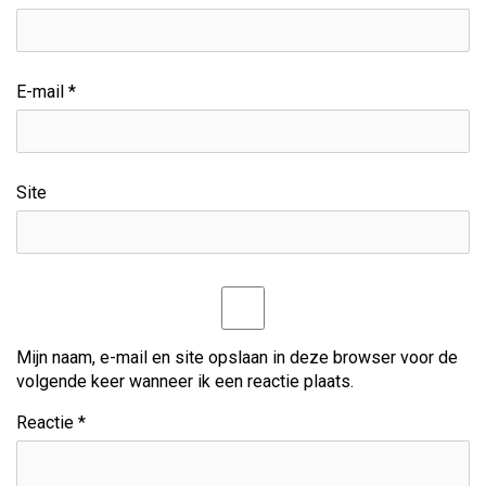
h
t
E-mail
*
n
a
v
Site
i
g
a
t
Mijn naam, e-mail en site opslaan in deze browser voor de
volgende keer wanneer ik een reactie plaats.
i
Reactie
*
e