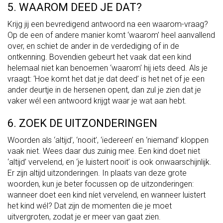
5. WAAROM DEED JE DAT?
Krijg jij een bevredigend antwoord na een waarom-vraag?
Op de een of andere manier komt ‘waarom’ heel aanvallend
over, en schiet de ander in de verdediging of in de
ontkenning. Bovendien gebeurt het vaak dat een kind
helemaal niet kan benoemen ‘waarom’ hij iets deed. Als je
vraagt: ‘Hoe komt het dat je dat deed’ is het net of je een
ander deurtje in de hersenen opent, dan zul je zien dat je
vaker wél een antwoord krijgt waar je wat aan hebt.
6. ZOEK DE UITZONDERINGEN
Woorden als ‘altijd’, ‘nooit’, ‘iedereen’ en ‘niemand’ kloppen
vaak niet. Wees daar dus zuinig mee. Een kind doet niet
‘altijd’ vervelend, en ‘je luistert nooit’ is ook onwaarschijnlijk.
Er zijn altijd uitzonderingen. In plaats van deze grote
woorden, kun je beter focussen op de uitzonderingen:
wanneer doet een kind níet vervelend, en wanneer luistert
het kind wél? Dat zijn de momenten die je moet
uitvergroten, zodat je er meer van gaat zien.