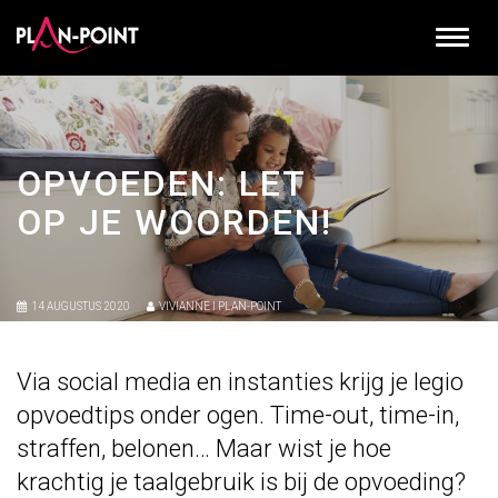
OPVOEDEN: LET
OP JE WOORDEN!
14 AUGUSTUS 2020
VIVIANNE I PLAN-POINT
Via social media en instanties krijg je legio
opvoedtips onder ogen. Time-out, time-in,
straffen, belonen… Maar wist je hoe
krachtig je taalgebruik is bij de opvoeding?