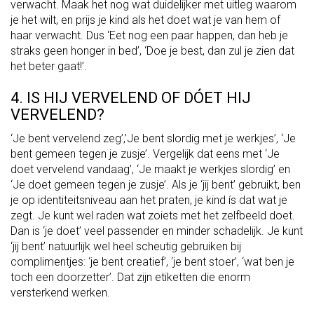
verwacht. Maak het nog wat duidelijker met uitleg waarom
je het wilt, en prijs je kind als het doet wat je van hem of
haar verwacht. Dus ‘Eet nog een paar happen, dan heb je
straks geen honger in bed’, ‘Doe je best, dan zul je zien dat
het beter gaat!’.
4. IS HIJ VERVELEND OF DÓET HIJ
VERVELEND?
‘Je bent vervelend zeg’,’Je bent slordig met je werkjes’, ‘Je
bent gemeen tegen je zusje’. Vergelijk dat eens met ‘Je
doet vervelend vandaag’, ‘Je maakt je werkjes slordig’ en
‘Je doet gemeen tegen je zusje’. Als je ‘jij bent’ gebruikt, ben
je op identiteitsniveau aan het praten, je kind ís dat wat je
zegt. Je kunt wel raden wat zoiets met het zelfbeeld doet.
Dan is ‘je doet’ veel passender en minder schadelijk. Je kunt
‘jij bent’ natuurlijk wel heel scheutig gebruiken bij
complimentjes: ‘je bent creatief’, ‘je bent stoer’, ‘wat ben je
toch een doorzetter’. Dat zijn etiketten die enorm
versterkend werken.