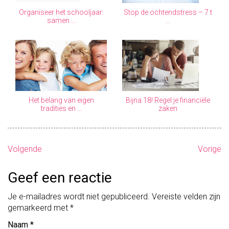
Organiseer het schooljaar:
Stop de ochtendstress – 7 t
samen ...
...
Het belang van eigen
Bijna 18! Regel je financiële
tradities en ...
zaken
B
Volgende
Vorige
e
Geef een reactie
r
Je e-mailadres wordt niet gepubliceerd.
Vereiste velden zijn
i
gemarkeerd met
*
c
Naam
*