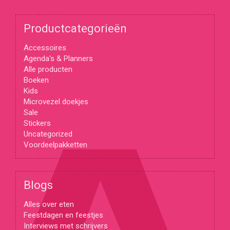
Productcategorieën
Accessoires
Agenda's & Planners
Alle producten
Boeken
Kids
Microvezel doekjes
Sale
Stickers
Uncategorized
Voordeelpakketten
Blogs
Alles over eten
Feestdagen en feestjes
Interviews met schrijvers