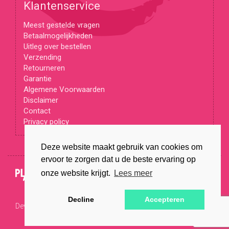
Klantenservice
Meest gestelde vragen
Betaalmogelijkheden
Uitleg over bestellen
Verzending
Retourneren
Garantie
Algemene Voorwaarden
Disclaimer
Contact
Privacy policy
Deze website maakt gebruik van cookies om
ervoor te zorgen dat u de beste ervaring op
© Copyright 2026
onze website krijgt.
Lees meer
Decline
Accepteren
Developed by
Wappstars B.V.