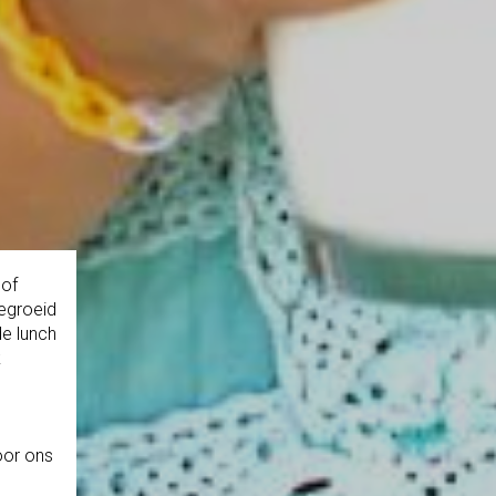
 of
gegroeid
de lunch
k
oor ons