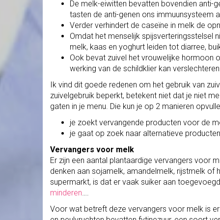
De melk-eiwitten bevatten bovendien anti-
tasten de anti-genen ons immuunsysteem aan
Verder verhindert de caseïne in melk de op
Omdat het menselijk spijsverteringsstelsel n
melk, kaas en yoghurt leiden tot diarree, bu
Ook bevat zuivel het vrouwelijke hormoon o
werking van de schildklier kan verslechteren
Ik vind dit goede redenen om het gebruik van zui
zuivelgebruik beperkt, betekent niet dat je niet m
gaten in je menu. Die kun je op 2 manieren opvulle
je zoekt
vervangende producten
voor de mo
je gaat op zoek naar
alternatieve producte
Vervangers voor melk
Er zijn een aantal plantaardige vervangers voor m
denken aan sojamelk, amandelmelk, rijstmelk of h
supermarkt, is dat er vaak suiker aan toegevoeg
minderen
….
Voor wat betreft deze vervangers voor melk is er
en peulvruchten bevatten fytinezuur, een soort 