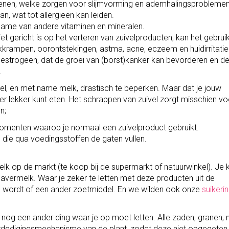
genen, welke zorgen voor slijmvorming en ademhalingsprobleme
, wat tot allergieën kan leiden.
name van andere vitaminen en mineralen.
iet gericht is op het verteren van zuivelproducten, kan het gebrui
ikkrampen, oorontstekingen, astma, acne, eczeem en huidirritatie
estrogeen, dat de groei van (borst)kanker kan bevorderen en d
.
vel, en met name melk, drastisch te beperken. Maar dat je jouw
eer lekker kunt eten. Het schrappen van zuivel zorgt misschien v
n;
menten waarop je normaal een zuivelproduct gebruikt.
n
die qua voedingsstoffen de gaten vullen.
elk op de markt (te koop bij de supermarkt of natuurwinkel). Je 
avermelk. Waar je zeker te letten met deze producten uit de
d wordt of een ander zoetmiddel. En we wilden ook onze
suiker
 nog een ander ding waar je op moet letten. Alle zaden, granen, 
verdedigingsmechanisme van de plant, zodat deze niet opgegeten