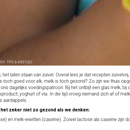
TEN
,
TIPS & WEETJES
het laten staan van zuivel. Overal lees je dat recepten zuivelvrij,
is toch goed voor elk, melk is toch gezond? Zo zijn we thuis op
ns dagelijks voedingspatroon. Bij het ontbijt een glas melk, bij 
roduct; yoghurt of vla. In die tijd vroeg niemand zich af of mel
ls aardappels.
is het zeker niet zo gezond als we denken:
e) en melk-eiwitten (caseïne). Zowel lactose als caseïne zijn d