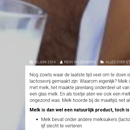
30 JUNI 2014
RENY WILDENBERG
ALLES OVER E
Nog zoiets waar de laatste tijd veel om te doen is; 
lactosevrij gemaakt zijn. Waarom eigenlijk? Melk 
met melk, het maakte jarenlang onderdeel uit van o
een glas melk. En als toetje aten we ook een melkp
ongezond was. Melk hoorde bij de maaltijd, net a
Melk is dan wel een natuurlijk product, toch 
Melk bevat onder andere melksuikers (lactos
lijf slecht te verteren.