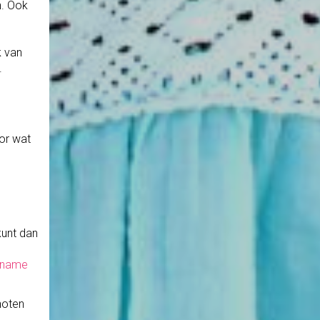
n. Ook
k van
.
e
oor wat
kunt dan
inname
noten