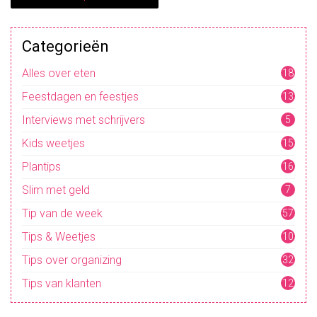
Categorieën
Alles over eten
18
Feestdagen en feestjes
13
Interviews met schrijvers
5
Kids weetjes
15
Plantips
16
Slim met geld
7
Tip van de week
57
Tips & Weetjes
10
4
Tips over organizing
32
Tips van klanten
12