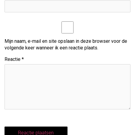
i
g
a
t
Mijn naam, e-mail en site opslaan in deze browser voor de
volgende keer wanneer ik een reactie plaats.
i
Reactie
*
e