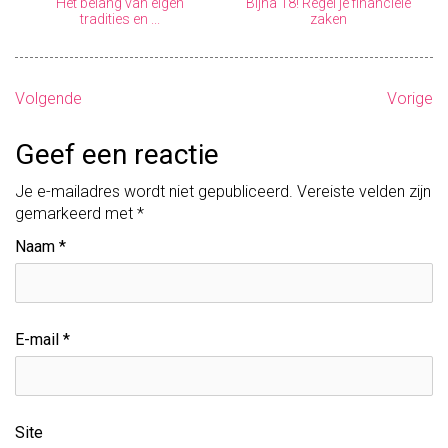
Het belang van eigen
Bijna 18! Regel je financiële
tradities en ...
zaken
B
Volgende
Vorige
e
Geef een reactie
r
Je e-mailadres wordt niet gepubliceerd.
Vereiste velden zijn
i
gemarkeerd met
*
c
Naam
*
h
t
E-mail
*
n
a
v
Site